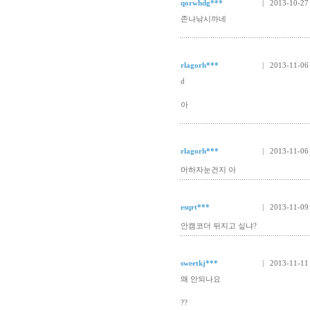
qorwhdg***
| 2013-10-27
존나낚시까네
rlagorh***
| 2013-11-06
d
아
rlagorh***
| 2013-11-06
머하자눈건지 아
esqrt***
| 2013-11-09
안캠코더 뒤지고 싶냐?
sweetkj***
| 2013-11-11
왜 안되나요
??