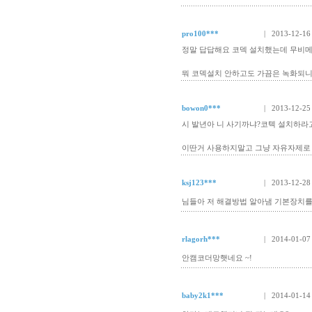
pro100***
| 2013-12-16
정말 답답해요 코덱 설치했는데 무비메
뭐 코덱설치 안하고도 가끔은 녹화되니까
bowon0***
| 2013-12-25
시 발년아 니 사기까냐?코텍 설치하라
이딴거 사용하지말고 그냥 자유자제로
ksj123***
| 2013-12-28
님들아 저 해결방법 알아냄 기본장치를 
rlagorh***
| 2014-01-07
안캠코더망햇네요 ~!
baby2k1***
| 2014-01-14