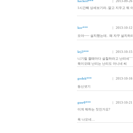
hackerl***
| 2013-09-26
1시간째 상세보기라..깔고 지우고 뭐 
kor***
| 2013-10-12
모야~~~ 설치했는데.. 왜 자꾸 설치하랴는거
ktj3***
| 2013-10-15
니기럴 켤때마다 설칠하라고 난리네```
육이오때 난리는 난리도 아니네 씨
godok***
| 2013-10-16
등신샛기
gusr0***
| 2013-10-21
이게 뭐하는 짓인가요?
욕 나오네....