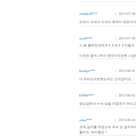
audqkrd***
| 2013-07-30
또라이 개새끼 이게다 명박이 때문이다
woo8***
| 2013-07-30
시.발 뭘하란건데개ㅐㅐ새ㅐㅐ끼들아
이게먼 캡처 2위야 병맛이네진짜 소
backgo***
| 2013-08-01
다 하라는대로했는데도 안되잖아요....
83066***
| 2013-08-05
영상급한내 ㅄ야 님들 안캠코더 버리
anna***
| 2013-08-16
코덱 설치를 하였는데 계속 또 설치하
플리즈. 왜이렇죠 ?