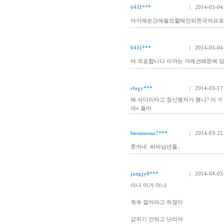
6411***
| 2014-03-04
아거래순간에필요할때안되한국어프로
6411***
| 2014-03-04
아 죄송합니다 아까는 거래건때문에 
rlagy***
| 2014-03-17
왜 사다리타고 정신병자가 됐냐? 이 ㅈ
새x 들아
bienmama7***
| 2014-03-21
좃까네..씨바넘년들..
jangjy0***
| 2014-04-03
아나 이거 머냐
계속 깔아라고 하잖아
갑자기 안되고 난리야