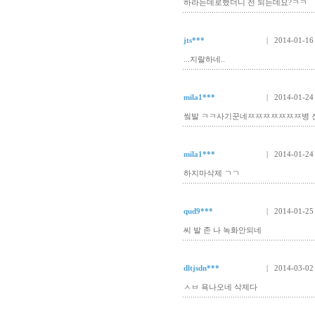
하라는데로했더니 전 되는데요?ㅋㅋ
jts***
| 2014-01-16
...지랄하네..
mila1***
| 2014-01-24
앀발 ㅋㅋ사기꾼네ㅉㅉㅉㅉㅉㅉㅉ병 
mila1***
| 2014-01-24
하지마삭제 ㄱㄱ
qud9***
| 2014-01-25
씨 발 존 나 녹화안되네
dltjsdn***
| 2014-03-02
ㅅㅂ 욕나오네 삭제다