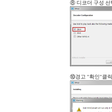
⑧ 디코더
⑩경고 