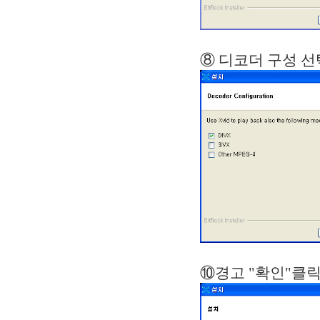
⑧ 디코더
⑩경고 "