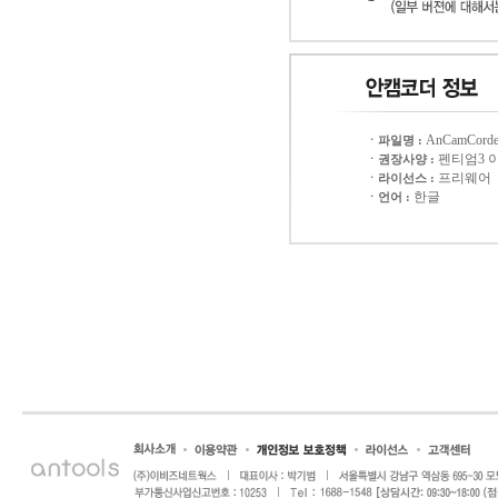
AnCamCorder
ㆍ파일명 :
펜티엄3 
ㆍ권장사양 :
프리웨어
ㆍ라이선스 :
한글
ㆍ언어 :